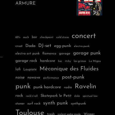
ARMURE
concert
bar
60's
auch
checkpoint
cold stress
DJ-set
Dada
egg-punk
crust
electro-punk
garage punk
electro art punk
flamenco
garage
garage rock
hardcore
hxc
itchy
las grimas
Le Migou
Mécanique des Fluides
lofi
Loupiote
post-punk
noise
nowave
performance
punk
Ravelin
punk hardcore
radio
rock
Skatepark le Petit
rock'n'roll
sloks
spiritual law
synth punk
stoner
surf rock
synthpunk
Toulouse
trash
Winger
violent sadie mode