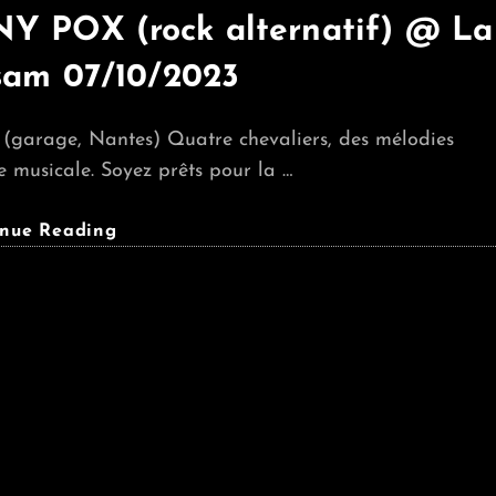
 POX (rock alternatif) @ La
sam 07/10/2023
 (garage, Nantes) Quatre chevaliers, des mélodies
e musicale. Soyez prêts pour la …
DOUVES
inue Reading
(garage)
+
PEONY
POX
(rock
Alternatif)
@
La
Loupiote,