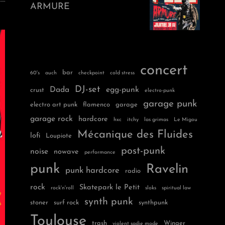
ARMURE
concert
bar
60's
auch
checkpoint
cold stress
DJ-set
Dada
egg-punk
crust
electro-punk
garage punk
electro art punk
flamenco
garage
garage rock
hardcore
hxc
itchy
las grimas
Le Migou
Mécanique des Fluides
lofi
Loupiote
post-punk
noise
nowave
performance
punk
Ravelin
punk hardcore
radio
rock
Skatepark le Petit
rock'n'roll
sloks
spiritual law
synth punk
stoner
surf rock
synthpunk
Toulouse
trash
Winger
violent sadie mode