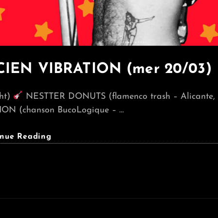
IEN VIBRATION (mer 20/03)
ght)
NESTTER DONUTS (flamenco trash – Alicante,
ON (chanson BucoLogique – …
NESTTER
inue Reading
DONUTS
+
LUCIEN
VIBRATION
(mer
20/03)