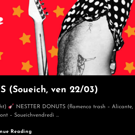
(Soueich, ven 22/03)
ght)
NESTTER DONUTS (flamenco trash – Alicante,
nt – Soueichvendredi …
NESTTER
inue Reading