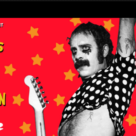
DONUTS
(Soueich,
Ven
22/03)