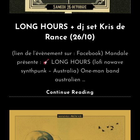
LONG HOURS + dj set Kris de
Rance (26/10)
(lien de l’évènement sur : Facebook) Mandale
présente :
LONG HOURS (lofi nowave
synthpunk – Australia) One-man band
australien …
LONG
Continue Reading
HOURS
+
Dj
Set
Kris
De