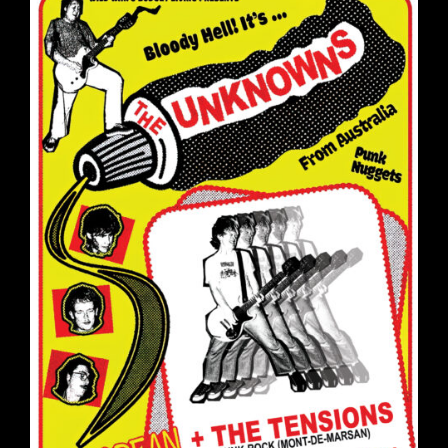
DEAD
PIRATES
+
DJ
Set