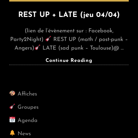
REST UP + LATE (jeu 04/04)
(lien de l’évènement sur : Facebook,
Party2Night)
REST UP (math / post-punk –
Angers)
LATE (sad punk – Toulouse)@ …
REST
Continue Reading
UP
+
LATE
(jeu
Affiches
04/04)
Groupes
Agenda
News