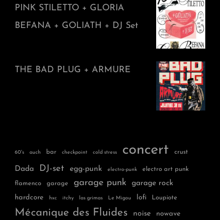
PINK STILETTO + GLORIA
BEFANA + GOLIATH + DJ Set
THE BAD PLUG + ARMURE
concert
bar
crust
60's
auch
checkpoint
cold stress
DJ-set
Dada
egg-punk
electro art punk
electro-punk
garage punk
garage rock
flamenco
garage
hardcore
lofi
Loupiote
hxc
itchy
las grimas
Le Migou
Mécanique des Fluides
noise
nowave