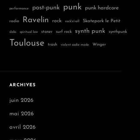
punk
post-punk
punk hardcore
performance
Ravelin
rock
Skatepark le Petit
radio
rock'n'roll
synth punk
stoner
surf rock
synthpunk
sloks
spiritual law
Toulouse
trash
Winger
violent sadie mode
ARCHIVES
juin 2026
mai 2026
avril 2026