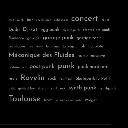
concert
bar
crust
60's
auch
checkpoint
cold stress
DJ-set
Dada
egg-punk
electro art punk
electro-punk
garage punk
garage rock
flamenco
garage
hardcore
lofi
Loupiote
hxc
itchy
las grimas
Le Migou
Mécanique des Fluides
noise
nowave
punk
post-punk
punk hardcore
performance
Ravelin
rock
Skatepark le Petit
radio
rock'n'roll
synth punk
stoner
surf rock
synthpunk
sloks
spiritual law
Toulouse
trash
Winger
violent sadie mode