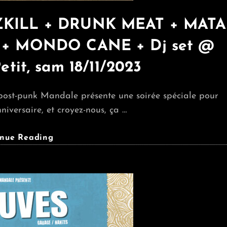
UZZKILL + DRUNK MEAT + MATA
 + MONDO CANE + Dj set @
etit, sam 18/11/2023
 post-punk Mandale présente une soirée spéciale pour
niversaire, et croyez-nous, ça …
Mini-
inue Reading
Fest
Post
Punk
:
BUZZKILL
+
DRUNK