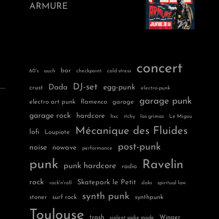
ARMURE
concert
bar
60's
auch
checkpoint
cold stress
DJ-set
Dada
egg-punk
crust
electro-punk
garage punk
electro art punk
flamenco
garage
garage rock
hardcore
hxc
itchy
las grimas
Le Migou
Mécanique des Fluides
lofi
Loupiote
post-punk
noise
nowave
performance
punk
Ravelin
punk hardcore
radio
rock
Skatepark le Petit
rock'n'roll
sloks
spiritual law
synth punk
stoner
surf rock
synthpunk
Toulouse
trash
Winger
violent sadie mode