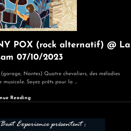
 POX (rock alternatif) @ La
sam 07/10/2023
 (garage, Nantes) Quatre chevaliers, des mélodies
e musicale. Soyez prêts pour la …
DOUVES
inue Reading
(garage)
+
PEONY
POX