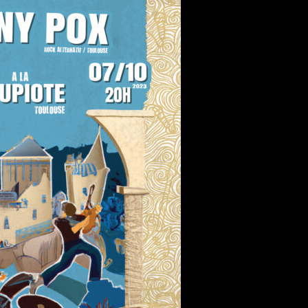
MEAT
+
MATA
HARI
+
NOVO
SKELTER
+
MONDO
CANE
+
Dj
Set
@
Skatepark
Le
Petit,
Sam
18/11/2023