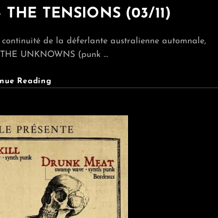
THE TENSIONS (03/11)
 continuité de la déferlante australienne automnale,
 : THE UNKNOWNS (punk …
THE
inue Reading
UNKNOWNS
+
THE
TENSIONS
(03/11)