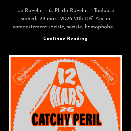
Le Ravelin – 6, Pl. du Ravelin – Toulouse
samedi 28 mars 2026 20h 10€ Aucun
comportement raciste, sexiste, homophobe, …
ESCAPE-
Continue Reading
ISM
+
ANGRY
DEAD
PIRATES
+
DJ
Set