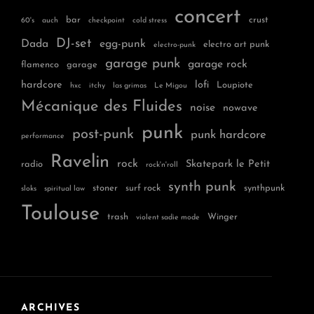
concert
bar
crust
60's
auch
checkpoint
cold stress
DJ-set
Dada
egg-punk
electro art punk
electro-punk
garage punk
garage rock
flamenco
garage
hardcore
lofi
Loupiote
hxc
itchy
las grimas
Le Migou
Mécanique des Fluides
noise
nowave
punk
post-punk
punk hardcore
performance
Ravelin
rock
Skatepark le Petit
radio
rock'n'roll
synth punk
stoner
surf rock
synthpunk
sloks
spiritual law
Toulouse
trash
Winger
violent sadie mode
ARCHIVES