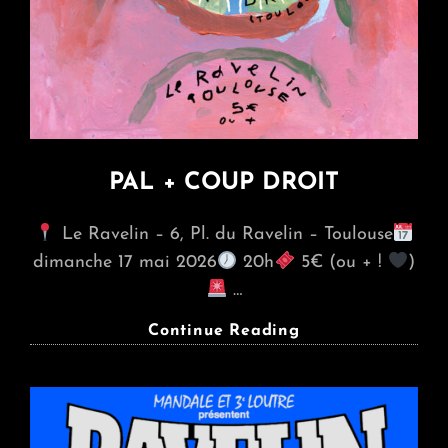
PAL + COUP DROIT
Le Ravelin – 6, Pl. du Ravelin – Toulouse
dimanche 17 mai 2026
20h
5€ (ou + !
)
…
PAL
Continue Reading
+
COUP
DROIT