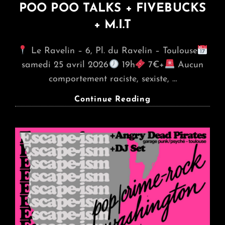
POO POO TALKS + FIVEBUCKS
+ M.I.T
Le Ravelin – 6, Pl. du Ravelin – Toulouse
samedi 25 avril 2026
19h
7€+
Aucun
comportement raciste, sexiste, …
POO
Continue Reading
POO
TALKS
+
FIVEBUCKS
+
M.I.T