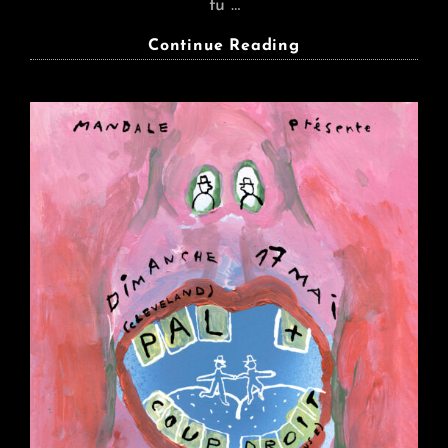
tu …
THE
Continue Reading
BAD
PLUG
+
ARMURE