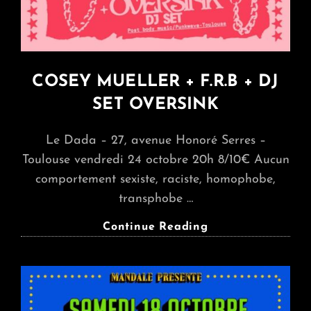
COSEY MUELLER + F.R.B + DJ
SET OVERSINK
Le Dada – 27, avenue Honoré Serres –
Toulouse vendredi 24 octobre 20h 8/10€ Aucun
comportement sexiste, raciste, homophobe,
transphobe …
COSEY
Continue Reading
MUELLER
+
F.R.B
+
DJ