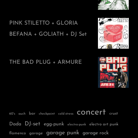
PINK STILETTO + GLORIA
BEFANA + GOLIATH + DJ Set
THE BAD PLUG + ARMURE
concert
bar
crust
60's
auch
checkpoint
cold stress
DJ-set
Dada
egg-punk
electro art punk
electro-punk
garage punk
garage rock
flamenco
garage