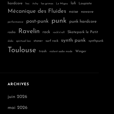
hardcore
lofi
Loupiote
hxc
itchy
las grimas
Le Migou
Mécanique des Fluides
noise
nowave
punk
post-punk
punk hardcore
performance
Ravelin
rock
Skatepark le Petit
radio
rock'n'roll
synth punk
stoner
surf rock
synthpunk
sloks
spiritual law
Toulouse
trash
Winger
violent sadie mode
ARCHIVES
juin 2026
mai 2026