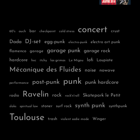
concert
bar
crust
60's
auch
checkpoint
cold stress
DJ-set
Dada
egg-punk
electro art punk
electro-punk
garage punk
garage rock
flamenco
garage
hardcore
lofi
Loupiote
hxc
itchy
las grimas
Le Migou
Mécanique des Fluides
noise
nowave
punk
post-punk
punk hardcore
performance
Ravelin
rock
Skatepark le Petit
radio
rock'n'roll
synth punk
stoner
surf rock
synthpunk
sloks
spiritual law
Toulouse
trash
Winger
violent sadie mode