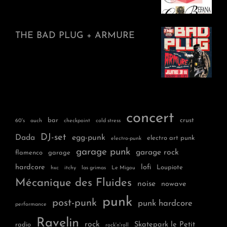
THE BAD PLUG + ARMURE
concert
bar
crust
60's
auch
checkpoint
cold stress
DJ-set
Dada
egg-punk
electro art punk
electro-punk
garage punk
garage rock
flamenco
garage
hardcore
lofi
Loupiote
hxc
itchy
las grimas
Le Migou
Mécanique des Fluides
noise
nowave
punk
post-punk
punk hardcore
performance
Ravelin
rock
Skatepark le Petit
radio
rock'n'roll