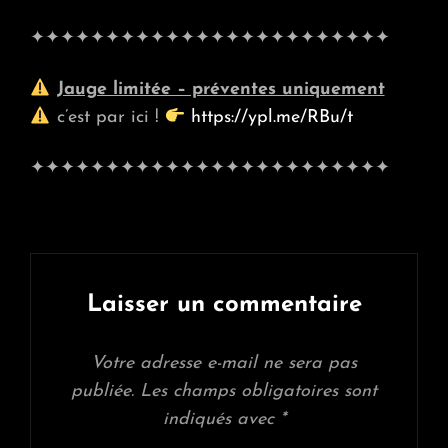
✦✦✦✦✦✦✦✦✦✦✦✦✦✦✦✦✦✦✦✦✦✦✦✦
Jauge limitée – préventes uniquement
c’est par ici !
https://ypl.me/RBu/t
✦✦✦✦✦✦✦✦✦✦✦✦✦✦✦✦✦✦✦✦✦✦✦✦
Laisser un commentaire
Votre adresse e-mail ne sera pas
publiée.
Les champs obligatoires sont
indiqués avec
*