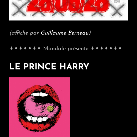
(affiche par
Guillaume Berneau
)
✦✦✦✦✦✦✦ Mandale présente ✦✦✦✦✦✦✦
LE PRINCE HARRY