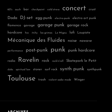
concert
bar
crust
60's
auch
checkpoint
cold stress
DJ-set
Dada
egg-punk
electro art punk
electro-punk
garage punk
garage rock
flamenco
garage
hardcore
lofi
Loupiote
hxc
itchy
las grimas
Le Migou
Mécanique des Fluides
noise
nowave
punk
post-punk
punk hardcore
performance
Ravelin
rock
Skatepark le Petit
radio
rock'n'roll
synth punk
stoner
surf rock
synthpunk
sloks
spiritual law
Toulouse
trash
Winger
violent sadie mode