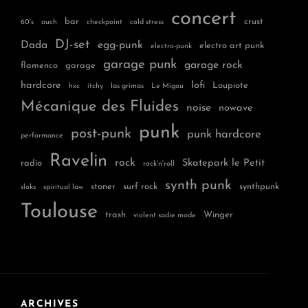
concert
bar
crust
60's
auch
checkpoint
cold stress
DJ-set
Dada
egg-punk
electro art punk
electro-punk
garage punk
garage rock
flamenco
garage
hardcore
lofi
Loupiote
hxc
itchy
las grimas
Le Migou
Mécanique des Fluides
noise
nowave
punk
post-punk
punk hardcore
performance
Ravelin
rock
Skatepark le Petit
radio
rock'n'roll
synth punk
stoner
surf rock
synthpunk
sloks
spiritual law
Toulouse
trash
Winger
violent sadie mode
ARCHIVES