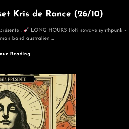
t Kris de Rance (26/10)
présente :
LONG HOURS (lofi nowave synthpunk –
-man band australien …
LONG
inue Reading
HOURS
+
Dj
Set
Kris
De
Rance
(26/10)