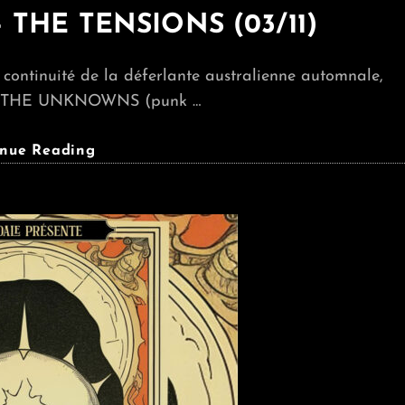
THE TENSIONS (03/11)
 continuité de la déferlante australienne automnale,
 : THE UNKNOWNS (punk …
THE
inue Reading
UNKNOWNS
+
THE
TENSIONS
(03/11)