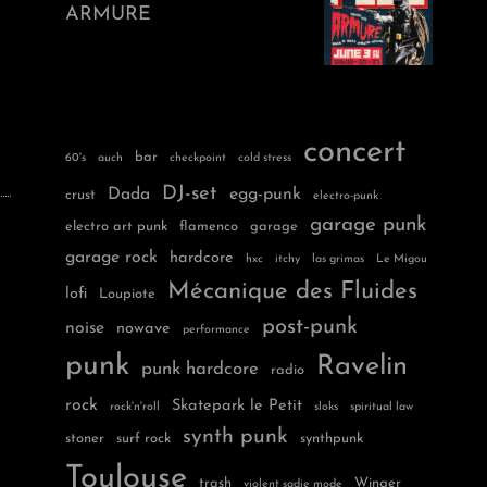
ARMURE
concert
bar
60's
auch
checkpoint
cold stress
DJ-set
Dada
egg-punk
crust
electro-punk
garage punk
electro art punk
flamenco
garage
garage rock
hardcore
hxc
itchy
las grimas
Le Migou
Mécanique des Fluides
lofi
Loupiote
post-punk
noise
nowave
performance
punk
Ravelin
punk hardcore
radio
rock
Skatepark le Petit
rock'n'roll
sloks
spiritual law
synth punk
stoner
surf rock
synthpunk
Toulouse
trash
Winger
violent sadie mode