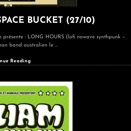
PACE BUCKET (27/10)
le présente : LONG HOURS (lofi nowave synthpunk –
an band australien le …
LONG
inue Reading
HOURS
+
SPACE
BUCKET
(27/10)