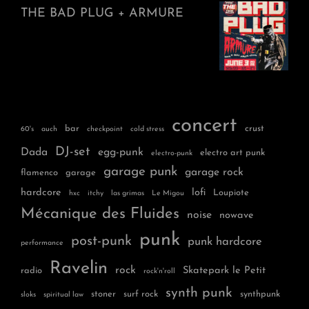
THE BAD PLUG + ARMURE
concert
bar
crust
60's
auch
checkpoint
cold stress
DJ-set
Dada
egg-punk
electro art punk
electro-punk
garage punk
garage rock
flamenco
garage
hardcore
lofi
Loupiote
hxc
itchy
las grimas
Le Migou
Mécanique des Fluides
noise
nowave
punk
post-punk
punk hardcore
performance
Ravelin
rock
Skatepark le Petit
radio
rock'n'roll
synth punk
stoner
surf rock
synthpunk
sloks
spiritual law