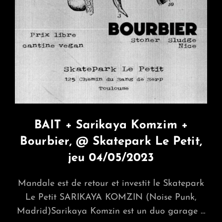
CANE
+
Dj
Set
@
Skatepark
Le
Petit,
Sam
18/11/2023
BAIT + Sarikaya Komzim +
Bourbier, @ Skatepark Le Petit,
jeu 04/05/2023
Mandale est de retour et investit le Skatepark
Le Petit SARIKAYA KOMZIN (Noise Punk,
Madrid)Sarikaya Komzin est un duo garage …