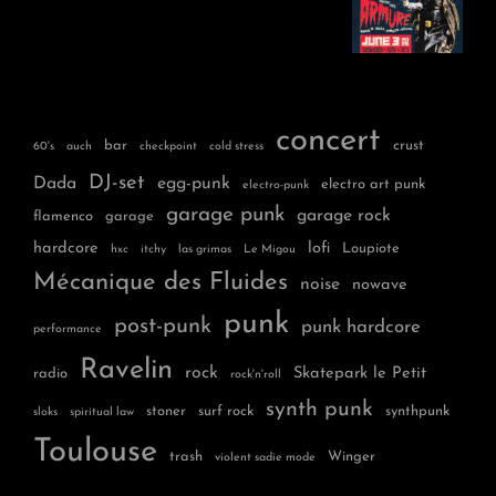
concert
bar
crust
60's
auch
checkpoint
cold stress
DJ-set
Dada
egg-punk
electro art punk
electro-punk
garage punk
garage rock
flamenco
garage
hardcore
lofi
Loupiote
hxc
itchy
las grimas
Le Migou
Mécanique des Fluides
noise
nowave
punk
post-punk
punk hardcore
performance
Ravelin
rock
Skatepark le Petit
radio
rock'n'roll
synth punk
stoner
surf rock
synthpunk
sloks
spiritual law
Toulouse
trash
Winger
violent sadie mode