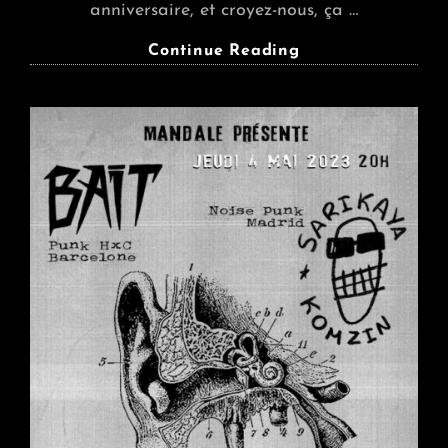
anniversaire, et croyez-nous, ça …
Mini-
Continue Reading
Fest
Post
Punk
:
BUZZKILL
+
DRUNK
MEAT
+
MATA
HARI
+
NOVO
SKELTER
+
MONDO