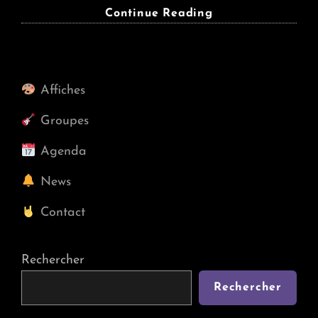
BAIT
Continue Reading
+
Sarikaya
Komzim
+
Affiches
Bourbier,
@
Groupes
Skatepark
Le
Agenda
Petit,
News
Jeu
04/05/2023
Contact
Rechercher
Rechercher