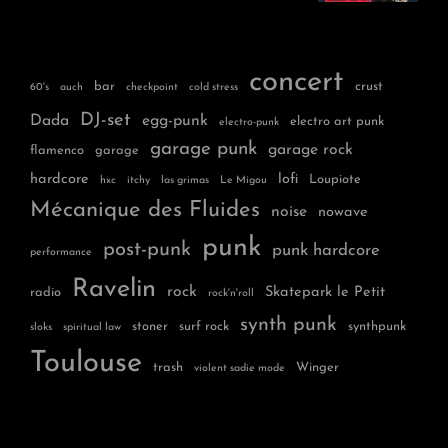
concert
bar
crust
60's
auch
checkpoint
cold stress
DJ-set
Dada
egg-punk
electro art punk
electro-punk
garage punk
garage rock
flamenco
garage
hardcore
lofi
Loupiote
hxc
itchy
las grimas
Le Migou
Mécanique des Fluides
noise
nowave
punk
post-punk
punk hardcore
performance
Ravelin
rock
Skatepark le Petit
radio
rock'n'roll
synth punk
stoner
surf rock
synthpunk
sloks
spiritual law
Toulouse
trash
Winger
violent sadie mode