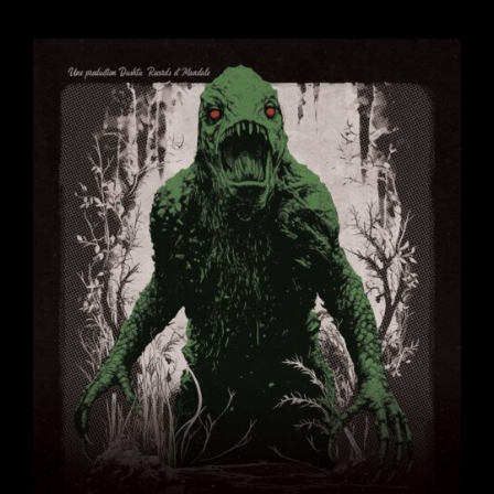
(Punk
HxC)
+
DJ
AcoK
(mix/scratch
Hip-
Hop)
@
La
Loupiote,
Sam
14/10/2023