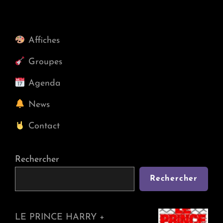
(Spaghetti
RnR)
+
Affiches
Beta
Maximo
Groupes
(one
Alien
Agenda
Punk
News
Band)
@
Contact
Le
Ravelin,
Jeu
Rechercher
12/10/2023
Rechercher
LE PRINCE HARRY +