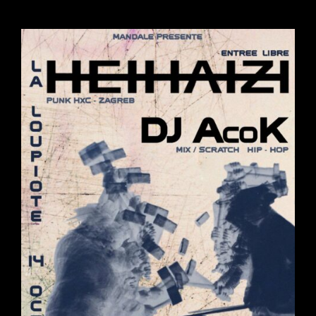
Fest
Post
Punk
:
BUZZKILL
+
DRUNK
MEAT
+
MATA
HARI
+
NOVO
SKELTER
+
MONDO
CANE
+
Dj