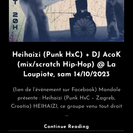
Set
@
Skatepark
Le
Petit,
Sam
18/11/2023
Heihaizi (Punk HxC) + DJ AcoK
(mix/scratch Hip-Hop) @ La
Loupiote, sam 14/10/2023
(lien de l’évènement sur Facebook) Mandale
présente : Heihaizi (Punk HxC – Zagreb,
Croatia) HEIHAIZI, ce groupe venu tout droit
…
Heihaizi
Continue Reading