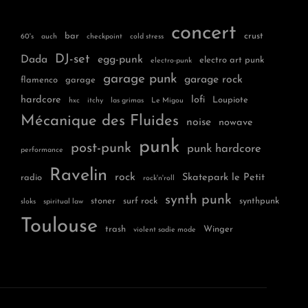
concert
bar
crust
60's
auch
checkpoint
cold stress
DJ-set
Dada
egg-punk
electro art punk
electro-punk
garage punk
garage rock
flamenco
garage
hardcore
lofi
Loupiote
hxc
itchy
las grimas
Le Migou
Mécanique des Fluides
noise
nowave
punk
post-punk
punk hardcore
performance
Ravelin
rock
Skatepark le Petit
radio
rock'n'roll
synth punk
stoner
surf rock
synthpunk
sloks
spiritual law
Toulouse
trash
Winger
violent sadie mode