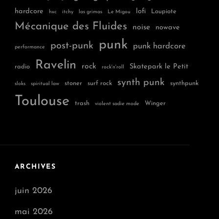
hardcore
lofi
Loupiote
hxc
itchy
las grimas
Le Migou
Mécanique des Fluides
noise
nowave
punk
post-punk
punk hardcore
performance
Ravelin
rock
Skatepark le Petit
radio
rock'n'roll
synth punk
stoner
surf rock
synthpunk
sloks
spiritual law
Toulouse
trash
Winger
violent sadie mode
ARCHIVES
juin 2026
mai 2026