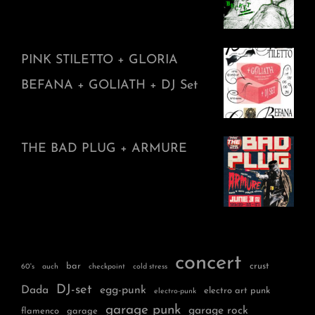
PINK STILETTO + GLORIA
BEFANA + GOLIATH + DJ Set
THE BAD PLUG + ARMURE
concert
bar
crust
60's
auch
checkpoint
cold stress
DJ-set
Dada
egg-punk
electro art punk
electro-punk
garage punk
garage rock
flamenco
garage