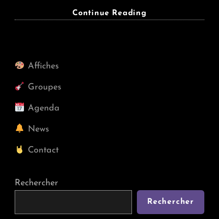
DOUVES
Continue Reading
(garage)
+
PEONY
POX
Affiches
(rock
Alternatif)
Groupes
@
La
Agenda
Loupiote,
News
Sam
07/10/2023
Contact
Rechercher
Rechercher