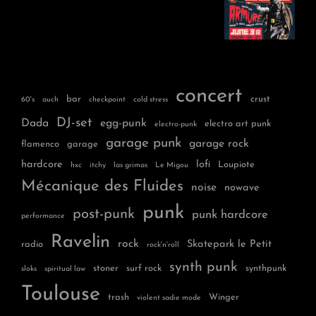
concert
bar
crust
60's
auch
checkpoint
cold stress
DJ-set
Dada
egg-punk
electro art punk
electro-punk
garage punk
garage rock
flamenco
garage
hardcore
lofi
Loupiote
hxc
itchy
las grimas
Le Migou
Mécanique des Fluides
noise
nowave
punk
post-punk
punk hardcore
performance
Ravelin
rock
Skatepark le Petit
radio
rock'n'roll
synth punk
stoner
surf rock
synthpunk
sloks
spiritual law
Toulouse
trash
Winger
violent sadie mode