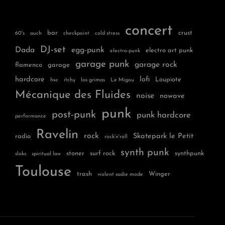
concert
bar
crust
60's
auch
checkpoint
cold stress
DJ-set
Dada
egg-punk
electro art punk
electro-punk
garage punk
garage rock
flamenco
garage
hardcore
lofi
Loupiote
hxc
itchy
las grimas
Le Migou
Mécanique des Fluides
noise
nowave
punk
post-punk
punk hardcore
performance
Ravelin
rock
Skatepark le Petit
radio
rock'n'roll
synth punk
stoner
surf rock
synthpunk
sloks
spiritual law
Toulouse
trash
Winger
violent sadie mode