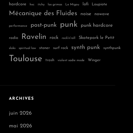
hardcore
lofi
Loupiote
hxc
itchy
las grimas
Le Migou
Mécanique des Fluides
noise
nowave
punk
post-punk
punk hardcore
performance
Ravelin
rock
Skatepark le Petit
radio
rock'n'roll
synth punk
stoner
surf rock
synthpunk
sloks
spiritual law
Toulouse
trash
Winger
violent sadie mode
ARCHIVES
juin 2026
mai 2026