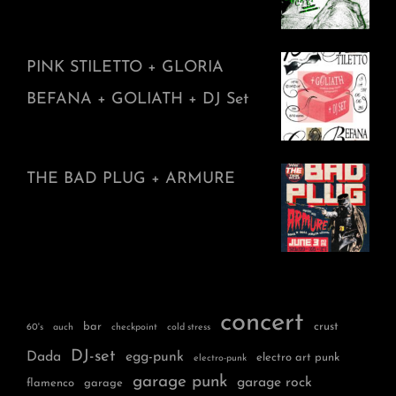
PINK STILETTO + GLORIA
BEFANA + GOLIATH + DJ Set
THE BAD PLUG + ARMURE
concert
bar
crust
60's
auch
checkpoint
cold stress
DJ-set
Dada
egg-punk
electro art punk
electro-punk
garage punk
garage rock
flamenco
garage