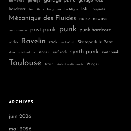
garage punk
garage rock
flamenco
garage
hardcore
lofi
Loupiote
hxc
itchy
las grimas
Le Migou
Mécanique des Fluides
noise
nowave
punk
post-punk
punk hardcore
performance
Ravelin
rock
Skatepark le Petit
radio
rock'n'roll
synth punk
stoner
surf rock
synthpunk
sloks
spiritual law
Toulouse
trash
Winger
violent sadie mode
ARCHIVES
juin 2026
mai 2026