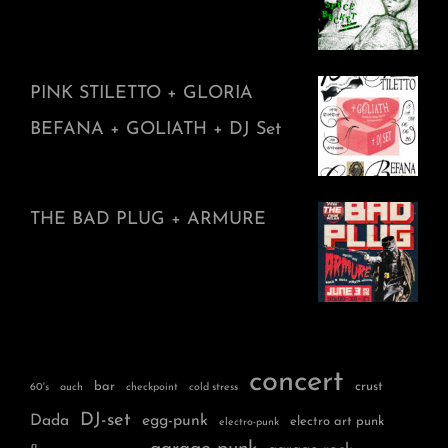
PINK STILETTO + GLORIA
BEFANA + GOLIATH + DJ Set
THE BAD PLUG + ARMURE
concert
bar
crust
60's
auch
checkpoint
cold stress
DJ-set
Dada
egg-punk
electro art punk
electro-punk