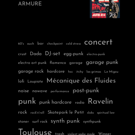
ARMURE
concert
bar
60's
auch
checkpoint
cold stress
DJ-set
Dada
egg-punk
crust
electro-punk
garage punk
electro art punk
flamenco
garage
garage rock
hardcore
hxc
itchy
las grimas
Le Migou
Mécanique des Fluides
lofi
Loupiote
post-punk
noise
nowave
performance
punk
Ravelin
punk hardcore
radio
rock
Skatepark le Petit
rock'n'roll
sloks
spiritual law
synth punk
stoner
surf rock
synthpunk
Toulouse
trash
Winger
violent sadie mode