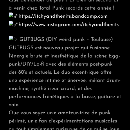
Que demander de plus ? Et bien un second LP
à venir chez Total Punk records cette année !
https://itchyandthenits.bandcamp.com
https://www.instagram.com/itchyandthenits
GUTBUGS (DIY weird punk – Toulouse)
GUTBUGS est nouveau projet qui fusionne
l’énergie brute et inesthétique de la scène Egg-
punk/DIY/Lo-fi avec des éléments post-punk
des 80’s et actuels. Le duo excentrique offre
une expérience intime et énervée, mêlant drum-
machine, synthétiseur criard, et des
performances frénétiques à la basse, guitare et
voix.
Que vous soyez un·e amateur-trice de punk
périmé, un·e fan d’expérimentations musicales
ou tout simplement curieux·se de ce qui se joue