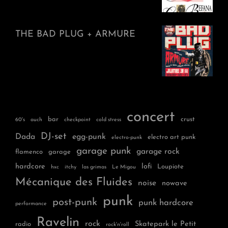
THE BAD PLUG + ARMURE
concert
bar
crust
60's
auch
checkpoint
cold stress
DJ-set
Dada
egg-punk
electro art punk
electro-punk
garage punk
garage rock
flamenco
garage
hardcore
lofi
Loupiote
hxc
itchy
las grimas
Le Migou
Mécanique des Fluides
noise
nowave
punk
post-punk
punk hardcore
performance
Ravelin
rock
Skatepark le Petit
radio
rock'n'roll