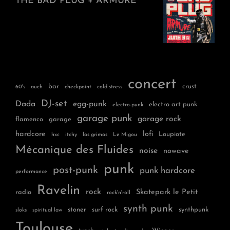
THE BAD PLUG + ARMURE
concert
bar
crust
60's
auch
checkpoint
cold stress
DJ-set
Dada
egg-punk
electro art punk
electro-punk
garage punk
garage rock
flamenco
garage
hardcore
lofi
Loupiote
hxc
itchy
las grimas
Le Migou
Mécanique des Fluides
noise
nowave
punk
post-punk
punk hardcore
performance
Ravelin
rock
Skatepark le Petit
radio
rock'n'roll
synth punk
stoner
surf rock
synthpunk
sloks
spiritual law
Toulouse