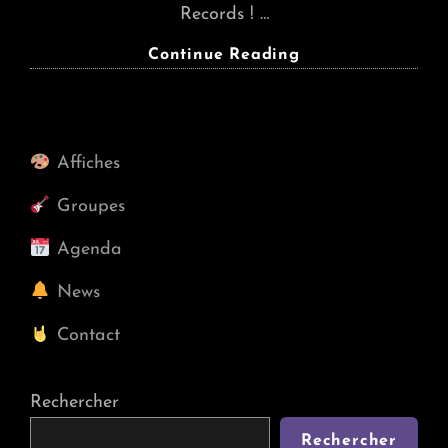
Records ! …
THE
Continue Reading
BANDULUS
+
THE
UTOPIANS
Affiches
+
Dj
Groupes
Set
(lun
Agenda
15/04)
News
Contact
Rechercher
Rechercher