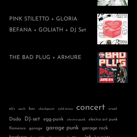
PINK STILETTO + GLORIA
BEFANA + GOLIATH + DJ Set
THE BAD PLUG + ARMURE
concert
bar
crust
60's
auch
checkpoint
cold stress
DJ-set
Dada
egg-punk
electro art punk
electro-punk
garage punk
garage rock
flamenco
garage