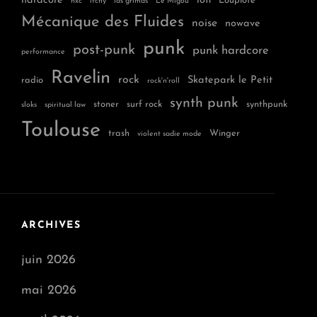
hardcore
lofi
Loupiote
hxc
itchy
las grimas
Le Migou
Mécanique des Fluides
noise
nowave
punk
post-punk
punk hardcore
performance
Ravelin
rock
Skatepark le Petit
radio
rock'n'roll
synth punk
stoner
surf rock
synthpunk
sloks
spiritual law
Toulouse
trash
Winger
violent sadie mode
ARCHIVES
juin 2026
mai 2026